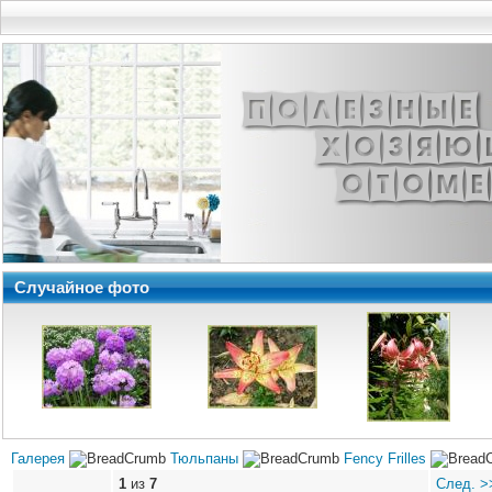
Случайное фото
Галерея
Тюльпаны
Fency Frilles
1
из
7
След. >