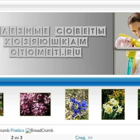
Poetics
2
из
3
След. >>