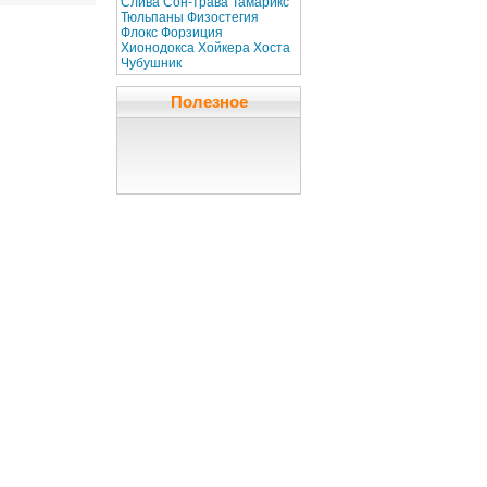
Слива
Сон-трава
Тамарикс
Тюльпаны
Физостегия
Флокс
Форзиция
Хионодокса
Хойкера
Хоста
Чубушник
Полезное