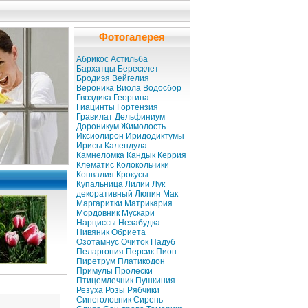
Фотогалерея
Абрикос
Астильба
Бархатцы
Бересклет
Бродиэя
Вейгелия
Вероника
Виола
Водосбор
Гвоздика
Георгина
Гиацинты
Гортензия
Гравилат
Дельфиниум
Дороникум
Жимолость
Иксиолирон
Иридодиктумы
Ирисы
Календула
Камнеломка
Кандык
Керрия
Клематис
Колокольчики
Конвалия
Крокусы
Купальница
Лилии
Лук
декоративный
Люпин
Мак
Маргаритки
Матрикария
Мордовник
Мускари
Нарциссы
Незабудка
Нивяник
Обриета
Озотамнус
Очиток
Падуб
Пеларгония
Персик
Пион
Пиретрум
Платикодон
Примулы
Пролески
Птицемлечник
Пушкиния
Резуха
Розы
Рябчики
Синеголовник
Сирень