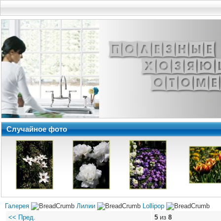
Случайное фото
Галерея
Лилии
Lollipop
<< Пред.
5
из
8