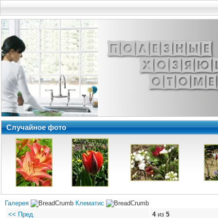
Случайное фото
Галерея
Клематис
<< Пред.
4
из
5